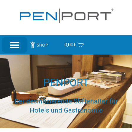
SHOP
0,00
€
PENPORT
Der desinfizierende Stiftehalter für
Hotels und Gastronomie